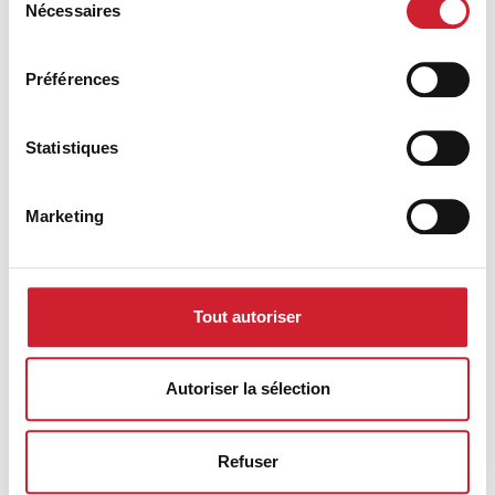
Nécessaires
du
consentement
Jean-Yves Boujnah
Préférences
Directeur Consultant (DC)
0663976010
Statistiques
Svenja KROBUTSCHEK
Marketing
Directeur Consultant (DC)
0777912878
Tout autoriser
Patrice GUINOT
Directeur Consultant (DC)
06 62 63 43 88
Autoriser la sélection
Stanislas HORAIST
Refuser
Directeur Consultant (DC)