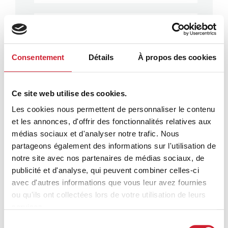
Amelie DRONNEAU
Administration Régionale
0675170173
Consentement
Détails
À propos des cookies
Mickaël LORIEUL
Ce site web utilise des cookies.
Directeur de Zone (DZ)
06 10 21 07 77
Les cookies nous permettent de personnaliser le contenu
et les annonces, d'offrir des fonctionnalités relatives aux
médias sociaux et d'analyser notre trafic. Nous
Francis BARRIER
partageons également des informations sur l'utilisation de
Directeur de Zone (DZ)
notre site avec nos partenaires de médias sociaux, de
+33 6 60 88 67 99
publicité et d'analyse, qui peuvent combiner celles-ci
avec d'autres informations que vous leur avez fournies
ou qu'ils ont collectées lors de votre utilisation de leurs
Gilles REBOLLO
services.
Directeur de Zone (DZ)
Sélection
+33 764 096 049