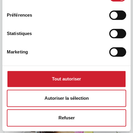
Links
consentement
Préférences
Vos ressources
Statistiques
Calendrier des événements
Recherche de Groupe avancée
Marketing
Groupe en création
Tout autoriser
Autoriser la sélection
Refuser